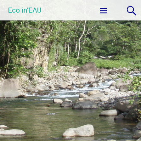
Aller au
Eco in'EAU
contenu
principal