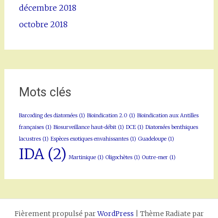
décembre 2018
octobre 2018
Mots clés
Barcoding des diatomées
(1)
Bioindication 2.0
(1)
Bioindication aux Antilles
françaises
(1)
Biosurveillance haut-débit
(1)
DCE
(1)
Diatomées benthiques
lacustres
(1)
Espèces exotiques envahissantes
(1)
Guadeloupe
(1)
IDA
(2)
Martinique
(1)
Oligochètes
(1)
Outre-mer
(1)
Fièrement propulsé par
WordPress
|
Thème Radiate par